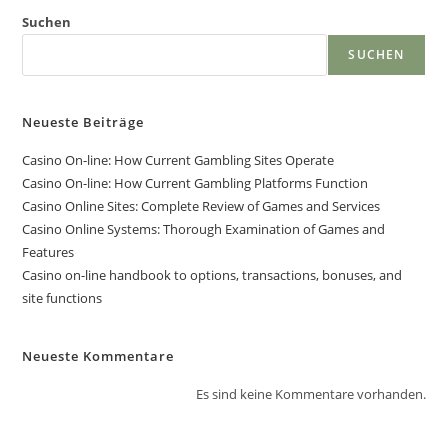
Problem,
Həll
Suchen
Və
Praktik
SUCHEN
Məsləhətlər
Neueste Beiträge
Casino On-line: How Current Gambling Sites Operate
Casino On-line: How Current Gambling Platforms Function
Casino Online Sites: Complete Review of Games and Services
Casino Online Systems: Thorough Examination of Games and
Features
Casino on-line handbook to options, transactions, bonuses, and
site functions
Neueste Kommentare
Es sind keine Kommentare vorhanden.