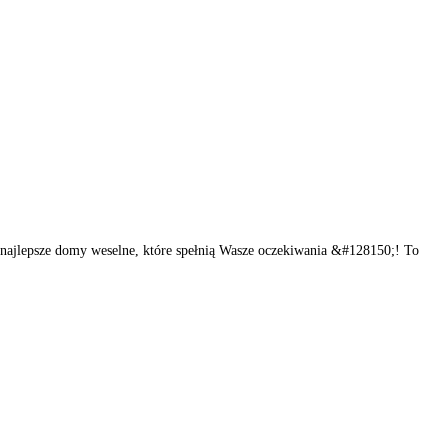
 najlepsze domy weselne, które spełnią Wasze oczekiwania &#128150;! To