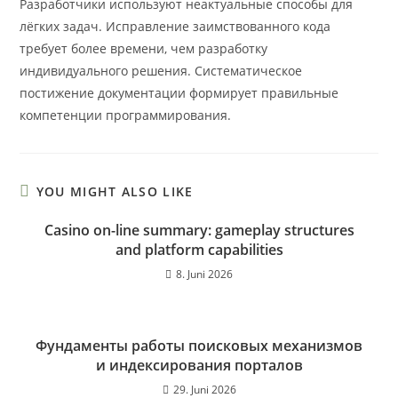
Разработчики используют неактуальные способы для
лёгких задач. Исправление заимствованного кода
требует более времени, чем разработку
индивидуального решения. Систематическое
постижение документации формирует правильные
компетенции программирования.
YOU MIGHT ALSO LIKE
Casino on-line summary: gameplay structures
and platform capabilities
8. Juni 2026
Фундаменты работы поисковых механизмов
и индексирования порталов
29. Juni 2026