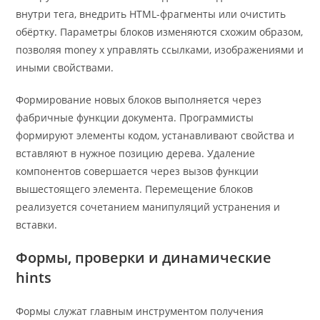
внутри тега, внедрить HTML-фрагменты или очистить
обёртку. Параметры блоков изменяются схожим образом,
позволяя money x управлять ссылками, изображениями и
иными свойствами.
Формирование новых блоков выполняется через
фабричные функции документа. Программисты
формируют элементы кодом, устанавливают свойства и
вставляют в нужное позицию дерева. Удаление
компонентов совершается через вызов функции
вышестоящего элемента. Перемещение блоков
реализуется сочетанием манипуляций устранения и
вставки.
Формы, проверки и динамические
hints
Формы служат главным инструментом получения