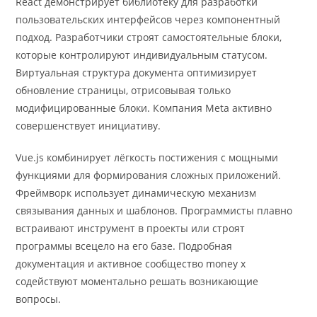
React демонстрирует библиотеку для разработки
пользовательских интерфейсов через компонентный
подход. Разработчики строят самостоятельные блоки,
которые контролируют индивидуальным статусом.
Виртуальная структура документа оптимизирует
обновление страницы, отрисовывая только
модифицированные блоки. Компания Meta активно
совершенствует инициативу.
Vue.js комбинирует лёгкость постижения с мощными
функциями для формирования сложных приложений.
Фреймворк использует динамическую механизм
связывания данных и шаблонов. Программисты плавно
встраивают инструмент в проекты или строят
программы всецело на его базе. Подробная
документация и активное сообщество money x
содействуют моментально решать возникающие
вопросы.