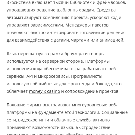
Экосистема включает тысячи библиотек и фреймворков,
упрощающих решение шаблонных задач. Средства
автоматизируют компиляцию проекта, ускоряют код и
управляют зависимостями. Менеджеры пакетов
позволяют быстро интегрировать готовенькие решения
для взаимодействия с датами, чартами или анимацией.
Язык перешагнул за рамки браузера и теперь
используется на серверной стороне. Платформы
исполнения кода обеспечивают разрабатывать веб-
сервисы, API и микросервисы. Программисты
используют общий язык для фронтенда и бэкенда, что
облегчает
money x casino
и сопровождение проектов.
Большие фирмы выстраивают многоуровневые веб-
платформы на фундаменте этой технологии. Социальные
сети, видеохостинги и облачные службы активно
применяют возможности языка. Быстродействие
современных движков дает обрабатывать огромные