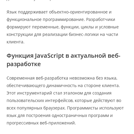
Язык поддерживает объектно-ориентированное и
функциональное программирование. Разработчики
формируют переменные, функции, циклы и условные
конструкции для реализации бизнес-логики на части
клиента.
Функция JavaScript в актуальной веб-
разработке
Современная веб-разработка невозможна без языка,
обеспечивающего динамичность на стороне клиента.
Этот инструментарий стал эталоном для создания
пользовательских интерфейсов, которые действуют во
всех популярных браузерах. Программисты используют
язык для построения одностраничных программ и
прогрессивных веб-приложений.