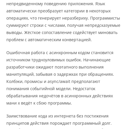
непредвиденному поведению приложения. Язык
автоматически преобразует категории в некоторых
операциях, что генерирует неразбериху. Программисты
суммируют строки с числами, получая непредсказуемые
выводы. Жёсткое сопоставление содействует миновать
проблем с автоматическим конвертацией.
Ошибочная работа с асинхронным кодом становится
источником трудноуловимых ошибок. Начинающие
разработчики ожидают поэтапного выполнения
манипуляций, забывая о задержках при обращениях.
Колбэки, промисы и async/await предполагают
понимания событийной модели. Недостаток
обрабатывания недочётов в асинхронных действиях
мани х ведёт к сбою программы.
Заимствование кода из интернета без постижения
принципов действия порождает программный долг.