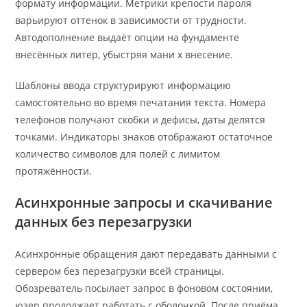
формату информации. Метрики крепости пароля
варьируют оттенок в зависимости от трудности.
Автодополнение выдаёт опции на фундаменте
внесённых литер, убыстряя мани х внесение.
Шаблоны ввода структурируют информацию
самостоятельно во время печатания текста. Номера
телефонов получают скобки и дефисы, даты делятся
точками. Индикаторы знаков отображают остаточное
количество символов для полей с лимитом
протяжённости.
Асинхронные запросы и скачивание
данных без перезагрузки
Асинхронные обращения дают передавать данными с
сервером без перезагрузки всей страницы.
Обозреватель посылает запрос в фоновом состоянии,
юзер продолжает работать с оболочкой. После приёма