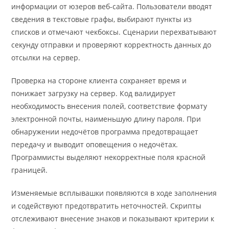
информации от юзеров веб-сайта. Пользователи вводят
сведения в текстовые графы, выбирают пункты из
списков и отмечают чекбоксы. Сценарии перехватывают
секунду отправки и проверяют корректность данных до
отсылки на сервер.
Проверка на стороне клиента сохраняет время и
понижает загрузку на сервер. Код валидирует
необходимость внесения полей, соответствие формату
электронной почты, наименьшую длину пароля. При
обнаружении недочётов программа предотвращает
передачу и выводит оповещения о недочётах.
Программисты выделяют некорректные поля красной
границей.
Изменяемые всплывашки появляются в ходе заполнения
и содействуют предотвратить неточностей. Скрипты
отслеживают внесение знаков и показывают критерии к