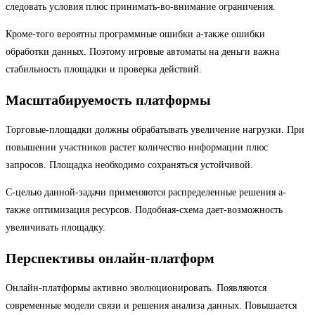
следовать условия плюс принимать-во-внимание ограничения.
Кроме-того вероятны программные ошибки а-также ошибки
обработки данных. Поэтому игровые автоматы на деньги важна
стабильность площадки и проверка действий.
Масштабируемость платформы
Торговые-площадки должны обрабатывать увеличение нагрузки. При
повышении участников растет количество информации плюс
запросов. Площадка необходимо сохраняться устойчивой.
С-целью данной-задачи применяются распределенные решения а-
также оптимизация ресурсов. Подобная-схема дает-возможность
увеличивать площадку.
Перспективы онлайн-платформ
Онлайн-платформы активно эволюционировать. Появляются
современные модели связи и решения анализа данных. Повышается