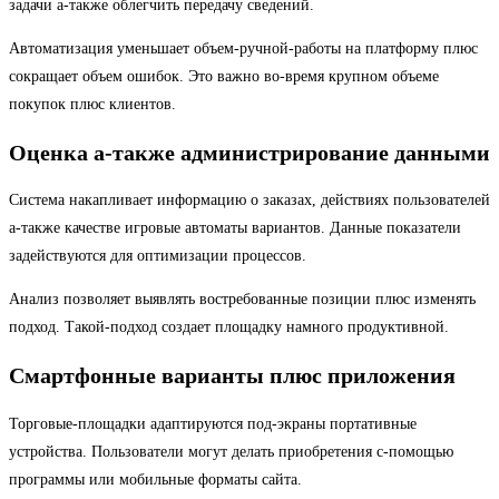
задачи а-также облегчить передачу сведений.
Автоматизация уменьшает объем-ручной-работы на платформу плюс
сокращает объем ошибок. Это важно во-время крупном объеме
покупок плюс клиентов.
Оценка а-также администрирование данными
Система накапливает информацию о заказах, действиях пользователей
а-также качестве игровые автоматы вариантов. Данные показатели
задействуются для оптимизации процессов.
Анализ позволяет выявлять востребованные позиции плюс изменять
подход. Такой-подход создает площадку намного продуктивной.
Смартфонные варианты плюс приложения
Торговые-площадки адаптируются под-экраны портативные
устройства. Пользователи могут делать приобретения с-помощью
программы или мобильные форматы сайта.