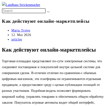
Как действуют онлайн-маркетплейсы
Maria Trojer
12. Mai 2026
articles
Как действуют онлайн-маркетплейсы
Торговые-площадки представляют по-сути электронные системы, что
соединяют поставщиков и покупателей внутри цельной системе для
совершения сделок. В-отличие отличие по-сравнению-с обычных
цифровых-магазинов, эти платформы не ограничиваются отдельным
продавцом, а предоставляют среду с-целью публикации позиций от
разных участников. Подобная-модель позволяет формировать
широкий набор, управлять товарами и обеспечивать общую обработку
заказов. Покупатель игровые автоматы видит общий интерфейс,