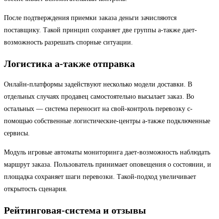
После подтверждения приемки заказа деньги зачисляются
поставщику. Такой принцип сохраняет две группы а-также дает-
возможность разрешать спорные ситуации.
Логистика а-также отправка
Онлайн-платформы задействуют несколько модели доставки. В
отдельных случаях продавец самостоятельно высылает заказ. Во
остальных — система переносит на свой-контроль перевозку с-
помощью собственные логистические-центры а-также подключенные
сервисы.
Модуль игровые автоматы мониторинга дает-возможность наблюдать
маршрут заказа. Пользователь принимает оповещения о состоянии, и
площадка сохраняет шаги перевозки. Такой-подход увеличивает
открытость сценария.
Рейтинговая-система и отзывы