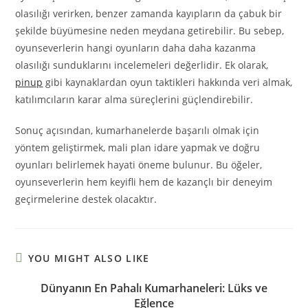
olasılığı verirken, benzer zamanda kayıpların da çabuk bir
şekilde büyümesine neden meydana getirebilir. Bu sebep,
oyunseverlerin hangi oyunların daha daha kazanma
olasılığı sunduklarını incelemeleri değerlidir. Ek olarak,
pinup
gibi kaynaklardan oyun taktikleri hakkında veri almak,
katılımcıların karar alma süreçlerini güçlendirebilir.
Sonuç açısından, kumarhanelerde başarılı olmak için
yöntem geliştirmek, mali plan idare yapmak ve doğru
oyunları belirlemek hayati öneme bulunur. Bu öğeler,
oyunseverlerin hem keyifli hem de kazançlı bir deneyim
geçirmelerine destek olacaktır.
YOU MIGHT ALSO LIKE
Dünyanın En Pahalı Kumarhaneleri: Lüks ve
Eğlence