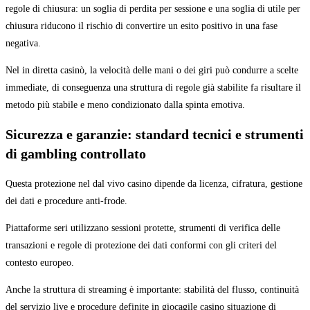
regole di chiusura: un soglia di perdita per sessione e una soglia di utile per
chiusura riducono il rischio di convertire un esito positivo in una fase
negativa.
Nel in diretta casinò, la velocità delle mani o dei giri può condurre a scelte
immediate, di conseguenza una struttura di regole già stabilite fa risultare il
metodo più stabile e meno condizionato dalla spinta emotiva.
Sicurezza e garanzie: standard tecnici e strumenti
di gambling controllato
Questa protezione nel dal vivo casino dipende da licenza, cifratura, gestione
dei dati e procedure anti-frode.
Piattaforme seri utilizzano sessioni protette, strumenti di verifica delle
transazioni e regole di protezione dei dati conformi con gli criteri del
contesto europeo.
Anche la struttura di streaming è importante: stabilità del flusso, continuità
del servizio live e procedure definite in giocagile casino situazione di