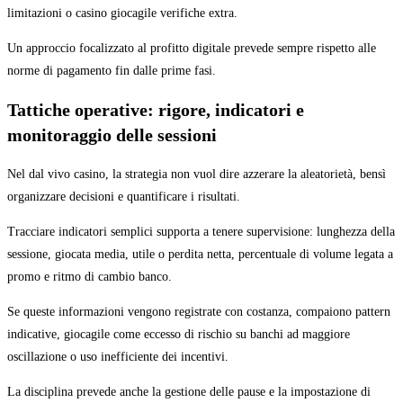
limitazioni o casino giocagile verifiche extra.
Un approccio focalizzato al profitto digitale prevede sempre rispetto alle
norme di pagamento fin dalle prime fasi.
Tattiche operative: rigore, indicatori e
monitoraggio delle sessioni
Nel dal vivo casino, la strategia non vuol dire azzerare la aleatorietà, bensì
organizzare decisioni e quantificare i risultati.
Tracciare indicatori semplici supporta a tenere supervisione: lunghezza della
sessione, giocata media, utile o perdita netta, percentuale di volume legata a
promo e ritmo di cambio banco.
Se queste informazioni vengono registrate con costanza, compaiono pattern
indicative, giocagile come eccesso di rischio su banchi ad maggiore
oscillazione o uso inefficiente dei incentivi.
La disciplina prevede anche la gestione delle pause e la impostazione di