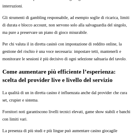
interruzioni.
Gli strumenti di gambling responsabile, ad esempio soglie di ricarica, limiti
di durata e blocco account, non servono solo alla salvaguardia del singolo,
ma pure a preservare un piano di gioco misurabile.
Per chi valuta il in diretta casinò con impostazione di reddito online, la
gestione del rischio è una voce necessaria: impostare tetti, mantenerli e
monitorare le sessioni è più decisivo di ogni selezione saltuaria del tavolo.
Come aumentare più efficiente l’esperienza:
scelta del provider live e livello del servizio
La qualità di un in diretta casino è influenzata anche dal provider che cura
set, crupier e sistema.
Fornitori noti garantiscono livelli tecnici elevati, game show stabili e banchi
con limiti vari.
La presenza di più studi e più lingue può aumentare casino giocagile