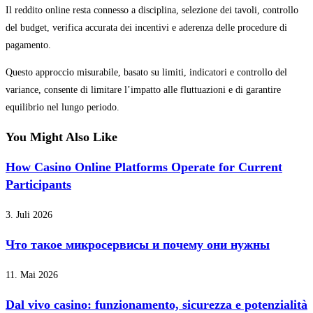
Il reddito online resta connesso a disciplina, selezione dei tavoli, controllo
del budget, verifica accurata dei incentivi e aderenza delle procedure di
pagamento.
Questo approccio misurabile, basato su limiti, indicatori e controllo del
variance, consente di limitare l’impatto alle fluttuazioni e di garantire
equilibrio nel lungo periodo.
You Might Also Like
How Casino Online Platforms Operate for Current
Participants
3. Juli 2026
Что такое микросервисы и почему они нужны
11. Mai 2026
Dal vivo casino: funzionamento, sicurezza e potenzialità