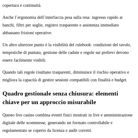
copertura e continuità.
Anche l’ergonomia dell’interfaccia pesa sulla resa: ingresso rapido ai
banchi, filtri per soglie, registro trasparente e assistenza immediato
abbassano frizioni operative.
Un altro ulteriore punto è la visibilità del rulebook: condizioni del tavolo,
tempistiche di puntata, gestione delle cadute e regole sui prelievi devono
essere facilmente visibili.
Quando tali regole risultano trasparenti, diminuisce il rischio operativo e
migliora la capacità di gestire sessioni compatibili con finalità e budget.
Quadro gestionale senza chiusura: elementi
chiave per un approccio misurabile
Questo live casino combina eventi fisici mostrati in live e amministrazione
digitale delle scommesse, generando un formato controllabile e
regolamentato se coperto da licenza e audit corretti.