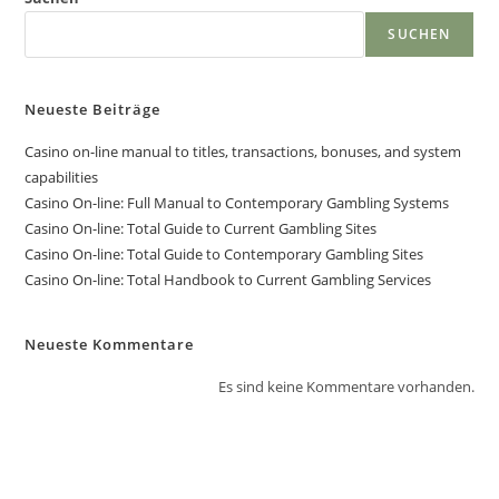
SUCHEN
Neueste Beiträge
Casino on-line manual to titles, transactions, bonuses, and system
capabilities
Casino On-line: Full Manual to Contemporary Gambling Systems
Casino On-line: Total Guide to Current Gambling Sites
Casino On-line: Total Guide to Contemporary Gambling Sites
Casino On-line: Total Handbook to Current Gambling Services
Neueste Kommentare
Es sind keine Kommentare vorhanden.