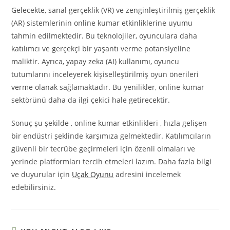
Gelecekte, sanal gerçeklik (VR) ve zenginleştirilmiş gerçeklik
(AR) sistemlerinin online kumar etkinliklerine uyumu
tahmin edilmektedir. Bu teknolojiler, oyunculara daha
katılımcı ve gerçekçi bir yaşantı verme potansiyeline
maliktir. Ayrıca, yapay zeka (AI) kullanımı, oyuncu
tutumlarını inceleyerek kişiselleştirilmiş oyun önerileri
verme olanak sağlamaktadır. Bu yenilikler, online kumar
sektörünü daha da ilgi çekici hale getirecektir.
Sonuç şu şekilde , online kumar etkinlikleri , hızla gelişen
bir endüstri şeklinde karşımıza gelmektedir. Katılımcıların
güvenli bir tecrübe geçirmeleri için özenli olmaları ve
yerinde platformları tercih etmeleri lazım. Daha fazla bilgi
ve duyurular için
Uçak Oyunu
adresini incelemek
edebilirsiniz.