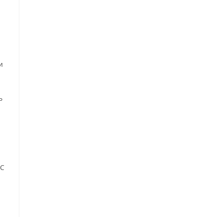
и
ь
 С