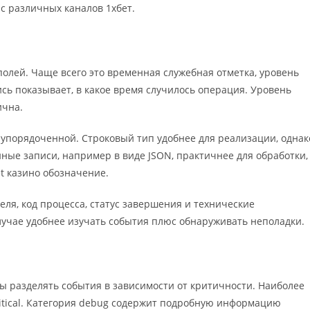
с различных каналов 1хбет.
олей. Чаще всего это временная служебная отметка, уровень
сь показывает, в какое время случилось операция. Уровень
ична.
 упорядоченной. Строковый тип удобнее для реализации, однак
ые записи, например в виде JSON, практичнее для обработки,
t казино обозначение.
ля, код процесса, статус завершения и технические
случае удобнее изучать события плюс обнаруживать неполадки.
ы разделять события в зависимости от критичности. Наиболее
 critical. Категория debug содержит подробную информацию