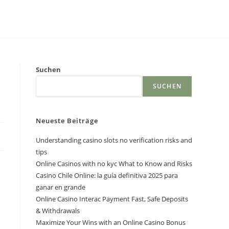
Suchen
SUCHEN
Neueste Beiträge
Understanding casino slots no verification risks and
tips
Online Casinos with no kyc What to Know and Risks
Casino Chile Online: la guía definitiva 2025 para
ganar en grande
Online Casino Interac Payment Fast, Safe Deposits
& Withdrawals
Maximize Your Wins with an Online Casino Bonus