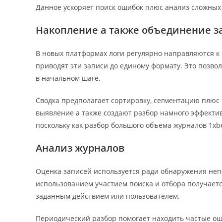
Данное ускоряет поиск ошибок плюс анализ сложных
Накопление а также объединение з
В новых платформах логи регулярно направляются к 
приводят эти записи до единому формату. Это позво
в начальном шаге.
Сводка предполагает сортировку, сегментацию плюс
выявление а также создают разбор намного эффектив
поскольку как разбор большого объема журналов 1xbe
Анализ журналов
Оценка записей используется ради обнаружения непо
использованием участием поиска и отбора получает
заданным действием или пользователем.
Периодический разбор помогает находить частые ош