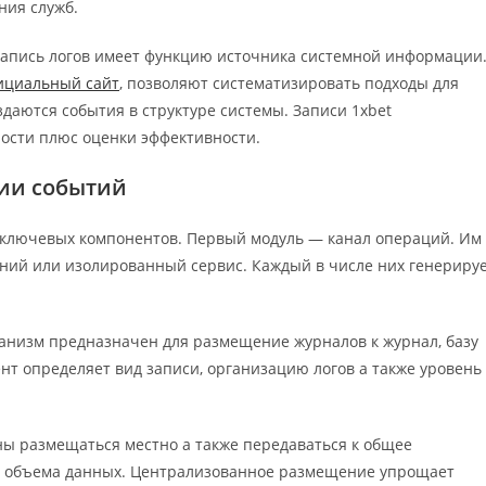
ния служб.
запись логов имеет функцию источника системной информации
ициальный сайт
, позволяют систематизировать подходы для
здаются события в структуре системы. Записи 1xbet
ости плюс оценки эффективности.
ии событий
 ключевых компонентов. Первый модуль — канал операций. Им
ений или изолированный сервис. Каждый в числе них генериру
анизм предназначен для размещение журналов к журнал, базу
 определяет вид записи, организацию логов а также уровень
ны размещаться местно а также передаваться к общее
 и объема данных. Централизованное размещение упрощает