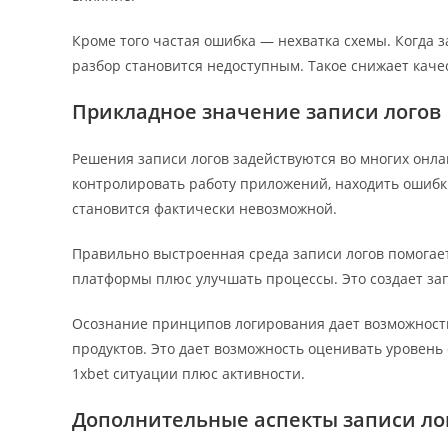
Кроме того частая ошибка — нехватка схемы. Когда
разбор становится недоступным. Такое снижает кач
Прикладное значение записи логов
Решения записи логов задействуются во многих онла
контролировать работу приложений, находить ошибк
становится фактически невозможной.
Правильно выстроенная среда записи логов помогае
платформы плюс улучшать процессы. Это создает за
Осознание принципов логирования дает возможност
продуктов. Это дает возможность оценивать уровень 
1xbet ситуации плюс активности.
Дополнительные аспекты записи ло