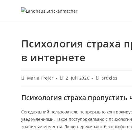
Психология страха п
в интернете
Maria Trojer
2. Juli 2026
articles
Психология страха пропустить 
Сегодняшний пользователь непрерывно контролирует
уведомлениями. Такое поступок связано с психологи
значимые моменты. Люди переживают беспокойство 