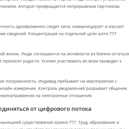
асыпанием. Аппарат превращается непрерывным партнером,
чность одновременно следит кино, коммуницирует и изучает
ами сведений. Концентрация на отдельной цели azino 777
й жизни. Люди соглашаются на активности из боязни остаться
е приносят радости. Усилие участвовать во всем приводит к
ую погруженность. Индивид пребывает на мероприятии с
онлайн измерении. Контроль уведомлений разрывает общение.
 перенаправления на электронные отношения.
диняться от цифрового потока
ынешней существования казино 777. Труд, образование и