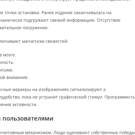
 точки остановки. Ранее издание заканчивалась на
ханически подгружают свежий информацию. Отсутствие
жительное погружение.
еличивают магнетизм свежестей:
 мозге.
ность.
исьма.
ой внимания.
сные маркеры на изображениях сигнализируют о
удобство, пока не устранит графический стимул. Программист
чения активности.
и пользователями
огнитивным механизмом. Люди оценивают собственные победы