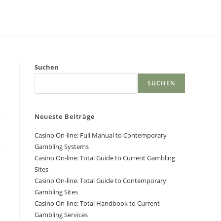
Suchen
SUCHEN
Neueste Beiträge
Casino On-line: Full Manual to Contemporary
Gambling Systems
Casino On-line: Total Guide to Current Gambling
Sites
Casino On-line: Total Guide to Contemporary
Gambling Sites
Casino On-line: Total Handbook to Current
Gambling Services