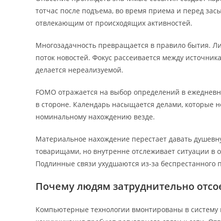
тотчас после подъема, во время приема и перед з
отвлекающим от происходящих активностей.
Многозадачность превращается в правило бытия. Ли
поток новостей. Фокус рассеивается между источник
делается нереализуемой.
FOMO отражается на выбор определений в ежедневно
в стороне. Календарь насыщается делами, которые н
номинальному нахождению везде.
Материальное нахождение перестает давать душевн
товарищами, но внутренне отслеживает ситуации в 
Подлинные связи ухудшаются из-за беспрестанного
Почему людям затруднительно отсое
Компьютерные технологии вмонтированы в систему н