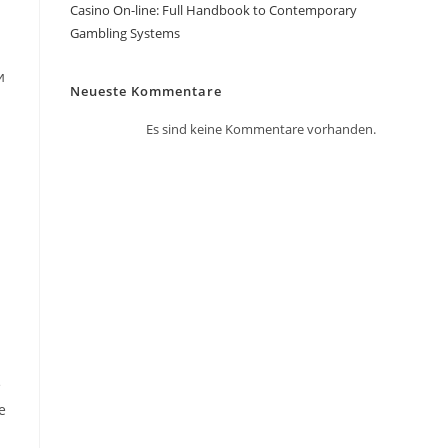
Casino On-line: Full Handbook to Contemporary
Gambling Systems
и
Neueste Kommentare
Es sind keine Kommentare vorhanden.
е
е