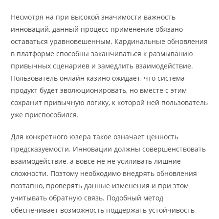
Несмотря на при высокой значимости важность
инноваций, данный процесс применение обязано
оставаться уравновешенным. Кардинальные обновления
в платформе способны заканчиваться к размыванию
привычных сценариев и замедлить взаимодействие.
Пользователь онлайн казино ожидает, что система
продукт будет эволюционировать, но вместе с этим
сохранит привычную логику, к которой ней пользователь
уже приспособился.
Для конкретного юзера такое означает ценность
предсказуемости. Инновации должны совершенствовать
взаимодействие, а вовсе не не усиливать лишние
сложности. Поэтому необходимо внедрять обновления
поэтапно, проверять данные изменения и при этом
учитывать обратную связь. Подобный метод
обеспечивает возможность поддержать устойчивость