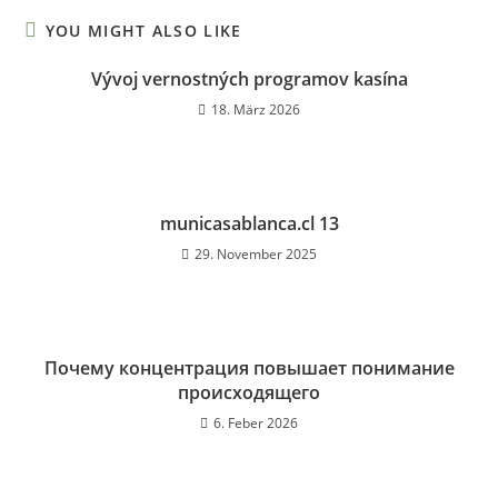
YOU MIGHT ALSO LIKE
Vývoj vernostných programov kasína
18. März 2026
municasablanca.cl 13
29. November 2025
Почему концентрация повышает понимание
происходящего
6. Feber 2026