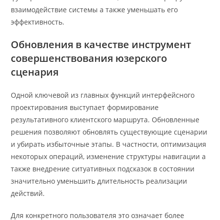
взаимодействие системы а также уменьшать его
эффективность.
Обновления в качестве инструмент
совершенствования юзерского
сценария
Одной ключевой из главных функций интерфейсного
проектирования выступает формирование
результативного клиентского маршрута. Обновленные
решения позволяют обновлять существующие сценарии
и убирать избыточные этапы. В частности, оптимизация
некоторых операций, изменение структуры навигации а
также внедрение ситуативных подсказок в состоянии
значительно уменьшить длительность реализации
действий.
Для конкретного пользователя это означает более