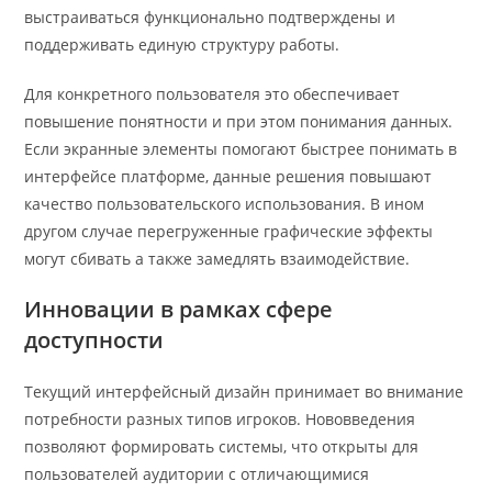
выстраиваться функционально подтверждены и
поддерживать единую структуру работы.
Для конкретного пользователя это обеспечивает
повышение понятности и при этом понимания данных.
Если экранные элементы помогают быстрее понимать в
интерфейсе платформе, данные решения повышают
качество пользовательского использования. В ином
другом случае перегруженные графические эффекты
могут сбивать а также замедлять взаимодействие.
Инновации в рамках сфере
доступности
Текущий интерфейсный дизайн принимает во внимание
потребности разных типов игроков. Нововведения
позволяют формировать системы, что открыты для
пользователей аудитории с отличающимися