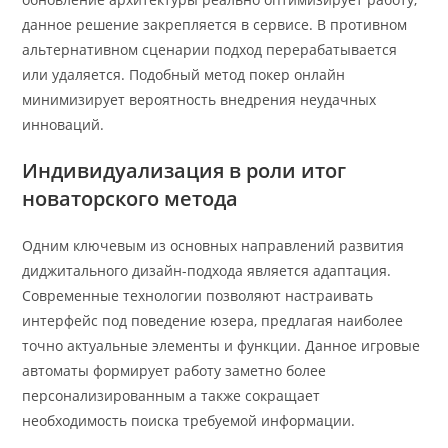
данное решение закрепляется в сервисе. В противном
альтернативном сценарии подход перерабатывается
или удаляется. Подобный метод покер онлайн
минимизирует вероятность внедрения неудачных
инноваций.
Индивидуализация в роли итог
новаторского метода
Одним ключевым из основных направлений развития
диджитального дизайн-подхода является адаптация.
Современные технологии позволяют настраивать
интерфейс под поведение юзера, предлагая наиболее
точно актуальные элементы и функции. Данное игровые
автоматы формирует работу заметно более
персонализированным а также сокращает
необходимость поиска требуемой информации.