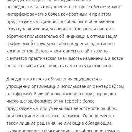
последовательных улучшениях, которые обеспечивают
интерфейс заметно более комфортным и при этом
предсказуемым. Данное способно быть обновленная
структура движения, усовершенствованная система
обратной пользовательской индикации, оптимизация
графической структуры либо внедрение адаптивных
компонентов. Важным критерием онлайн казино
считается практическая значимость изменений, а вовсе
не не только их их свежесть сама по сути отдельно.
Для данного игрока обновления ощущаются в
упрощении оптимизации использования с интерфейсом
платформой. Если обновленные решения сокращают
число шагов, формируют интерфейс более
предсказуемым или уменьшают вероятность ошибок,
они воспринимаются как значимые. Одновременно
таком лишние решения, не имеющие обладающие
функционального обоснования, способны перегружать