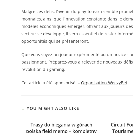
Malgré ces défis, l’avenir du play-to-earn semble promet
monnaies, ainsi que l’innovation constante dans le do
modèles économiques émerger, offrant aux joueurs des
secteur se développe, il sera essentiel de rester inform
opportunités qui se présenteront.
Que vous soyez un joueur expérimenté ou un novice curi
passionnant. Préparez-vous à relever de nouveaux défis
révolution du gaming.
Cet article a été sponsorisé. –
Organisation WeezyBet
YOU MIGHT ALSO LIKE
Trasy do biegania w górach
Circuit Fo
polska field memo – kompletny
Tourisme