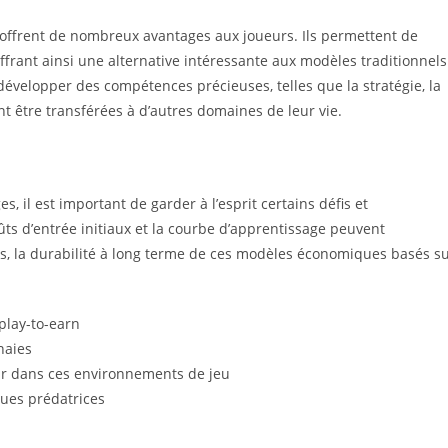
n offrent de nombreux avantages aux joueurs. Ils permettent de
frant ainsi une alternative intéressante aux modèles traditionnels
développer des compétences précieuses, telles que la stratégie, la
nt être transférées à d’autres domaines de leur vie.
 il est important de garder à l’esprit certains défis et
oûts d’entrée initiaux et la courbe d’apprentissage peuvent
us, la durabilité à long terme de ces modèles économiques basés s
lay-to-earn
naies
ir dans ces environnements de jeu
ques prédatrices