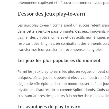
phénomène captivant et découvrons comment vous pouvez
L’essor des jeux play-to-earn
Les jeux play-to-earn connaissent un succès retentissan
dans cette aventure passionnante. Ces jeux innovants r
gagner des crypto-monnaies et des actifs numériques e
résolvant des énigmes, en combattant des ennemis ou e
transformer leur passion en récompenses tangibles.
Les jeux les plus populaires du moment
Parmi les jeux play-to-earn les plus en vogue, on peut ci
uniques, où les joueurs peuvent élever, combattre et éc
de jeu de rôle épique dans un monde ouvert, où les jou
mystiques. D’autres titres comme Splinterlands, Gods
croissant auprès des joueurs à la recherche de nouvelle
Les avantages du play-to-earn