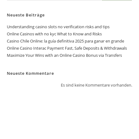
Neueste Beiträge
Understanding casino slots no verification risks and tips
Online Casinos with no kyc What to Know and Risks
Casino Chile Online: la guía definitiva 2025 para ganar en grande
Online Casino Interac Payment Fast, Safe Deposits & Withdrawals
Maximize Your Wins with an Online Casino Bonus via Transfers
Neueste Kommentare
Es sind keine Kommentare vorhanden.