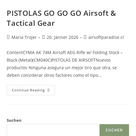
PISTOLAS GO GO GO Airsoft &
Tactical Gear
Maria Trojer
20. Jänner 2026
airsoftparadise.cl
ContentCYMA AK 74M Airsoft AEG Rifle w/ Folding Stock –
Black (Metal)(CM040C)PISTOLAS DE AIRSOFTNuevos
productos Ninguna asegura un mejor tiro que otra, se
deben considerar otros factores como el tipo…
Continue Reading
Suchen
SUCHEN