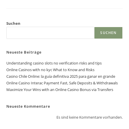
Suchen
SUCHEN
Neueste Beiträge
Understanding casino slots no verification risks and tips
Online Casinos with no kyc What to Know and Risks
Casino Chile Online: la guía definitiva 2025 para ganar en grande
Online Casino Interac Payment Fast, Safe Deposits & Withdrawals
Maximize Your Wins with an Online Casino Bonus via Transfers
Neueste Kommentare
Es sind keine Kommentare vorhanden.