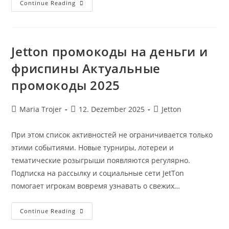
Continue Reading
Jetton промокоды на деньги и
фриспины Актуальные
промокоды 2025
Maria Trojer
12. Dezember 2025
Jetton
При этом список активностей не ограничивается только
этими событиями. Новые турниры, лотереи и
тематические розыгрыши появляются регулярно.
Подписка на рассылку и социальные сети JetTon
помогает игрокам вовремя узнавать о свежих…
Continue Reading