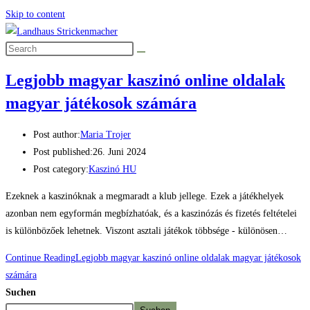
Skip to content
Legjobb magyar kaszinó online oldalak
magyar játékosok számára
Post author:
Maria Trojer
Post published:
26. Juni 2024
Post category:
Kaszinó HU
Ezeknek a kaszinóknak a megmaradt a klub jellege. Ezek a játékhelyek
azonban nem egyformán megbízhatóak, és a kaszinózás és fizetés feltételei
is különbözőek lehetnek. Viszont asztali játékok többsége - különösen…
Continue Reading
Legjobb magyar kaszinó online oldalak magyar játékosok
számára
Suchen