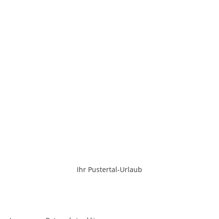
Ihr Pustertal-Urlaub