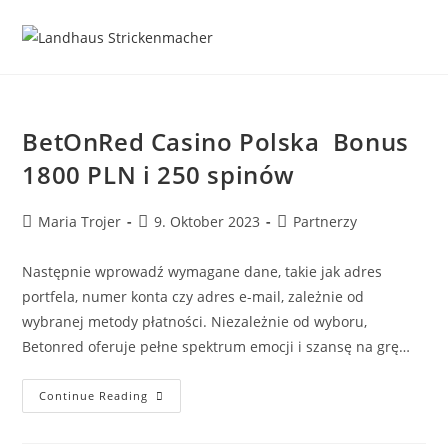
BetOnRed Casino Polska ️ Bonus
1800 PLN i 250 spinów
Maria Trojer
9. Oktober 2023
Partnerzy
Następnie wprowadź wymagane dane, takie jak adres
portfela, numer konta czy adres e-mail, zależnie od
wybranej metody płatności. Niezależnie od wyboru,
Betonred oferuje pełne spektrum emocji i szansę na grę…
Continue Reading