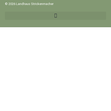
© 2026 Landhaus Strickenmacher