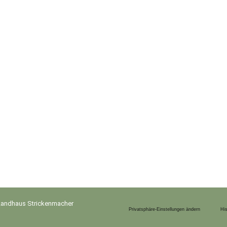
Landhaus Strickenmacher
Privatsphäre-Einstellungen ändern
His