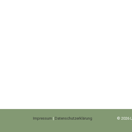
Impressum
|
Datenschutzerklärung
© 2026 