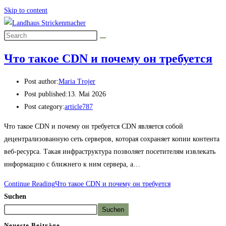
Skip to content
Что такое CDN и почему он требуется
Post author:
Maria Trojer
Post published:
13. Mai 2026
Post category:
article787
Что такое CDN и почему он требуется CDN является собой
децентрализованную сеть серверов, которая сохраняет копии контента
веб-ресурса. Такая инфраструктура позволяет посетителям извлекать
информацию с ближнего к ним сервера, а…
Continue Reading
Что такое CDN и почему он требуется
Suchen
Suchen
Neueste Beiträge